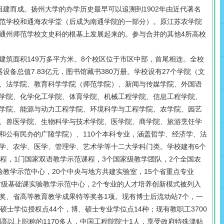
组建而成。扬州大学的办学历史最早可以追溯到1902年由近代著名
范学校和通海农学堂（后成为南通学院的一部分）。原江苏农学院
通州师范学校文史科的根基上发展起来的。参与合并的其他4所高校
建筑面积149万多平方米。8个校区位于市区中部，首尾相连。全校
器设备总值7.83亿元，图书馆藏书380万册。学校设有27个学院（文
、法学院、教育科学学院（师范学院）、新闻与传媒学院、外国语
学院、化学化工学院、体育学院、机械工程学院、信息工程学院、
学院、能源与动力工程学院、环境科学与工程学院、农学院、园艺
、兽医学院、生物科学与技术学院、医学院、商学院、旅游烹饪学
和公有民办的广陵学院）、110个本科专业，涵盖哲学、经济学、法
学、农学、医学、管理学、艺术学等十二大学科门类。学校建有6个
课程，1门国家双语教学示范课程，3个国家级教学团队，2个全国农
验教学示范中心，20个中央与地方共建实验室，15个省重点专业
个省级基础课实验教学示范中心，2个专业的人才培养创新模式被列入
奖、省高等教育教学成果特等奖各1项。现有博士后流动站7个，一
硕士学位授权点44个，博、硕士专业学位点14种；现有教职工3700
副高以上职称的1170多人，中国工程院院士1人，享受政府特殊津贴