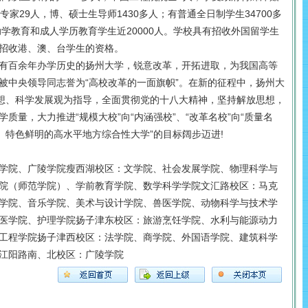
家29人，博、硕士生导师1430多人；有普通全日制学生34700多
助学教育和成人学历教育学生近20000人。学校具有招收外国留学生
招收港、澳、台学生的资格。
百余年办学历史的扬州大学，锐意改革，开拓进取，为我国高等
被中央领导同志誉为“高校改革的一面旗帜”。在新的征程中，扬州大
思想、科学发展观为指导，全面贯彻党的十八大精神，坚持解放思想，
质量，大力推进“规模大校”向“内涵强校”、“改革名校”向“质量名
、特色鲜明的高水平地方综合性大学”的目标阔步迈进!
学院、广陵学院瘦西湖校区：文学院、社会发展学院、物理科学与
院（师范学院）、学前教育学院、数学科学学院文汇路校区：马克
学院、音乐学院、美术与设计学院、兽医学院、动物科学与技术学
医学院、护理学院扬子津东校区：旅游烹饪学院、水利与能源动力
工程学院扬子津西校区：法学院、商学院、外国语学院、建筑科学
江阳路南、北校区：广陵学院